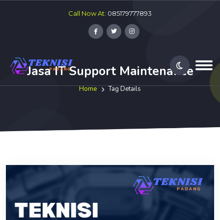
Call Now At:
085179777893
Jasa IT Support Maintenance
Home
Tag Details