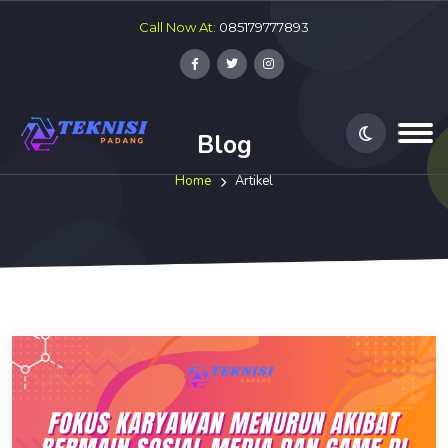
Call Now At:
085179777893
Blog
Home
Artikel