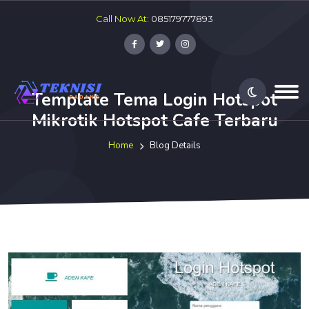
Call Now At:
085179777893
Template Tema Login Hotspot
Mikrotik Hotspot Cafe Terbaru
Home
Blog Details