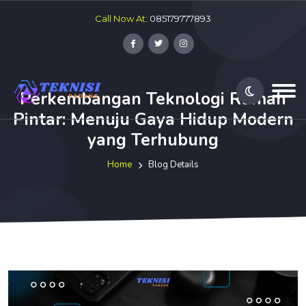
Call Now At:
085179777893
Perkembangan Teknologi Rumah
Pintar: Menuju Gaya Hidup Modern
yang Terhubung
Home
Blog Details