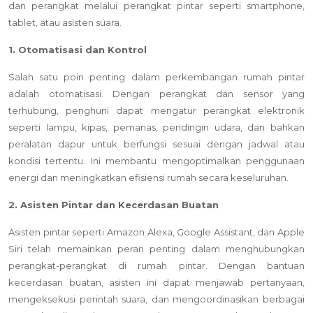
dan perangkat melalui perangkat pintar seperti smartphone,
tablet, atau asisten suara.
1. Otomatisasi dan Kontrol
Salah satu poin penting dalam perkembangan rumah pintar
adalah otomatisasi. Dengan perangkat dan sensor yang
terhubung, penghuni dapat mengatur perangkat elektronik
seperti lampu, kipas, pemanas, pendingin udara, dan bahkan
peralatan dapur untuk berfungsi sesuai dengan jadwal atau
kondisi tertentu. Ini membantu mengoptimalkan penggunaan
energi dan meningkatkan efisiensi rumah secara keseluruhan.
2. Asisten Pintar dan Kecerdasan Buatan
Asisten pintar seperti Amazon Alexa, Google Assistant, dan Apple
Siri telah memainkan peran penting dalam menghubungkan
perangkat-perangkat di rumah pintar. Dengan bantuan
kecerdasan buatan, asisten ini dapat menjawab pertanyaan,
mengeksekusi perintah suara, dan mengoordinasikan berbagai