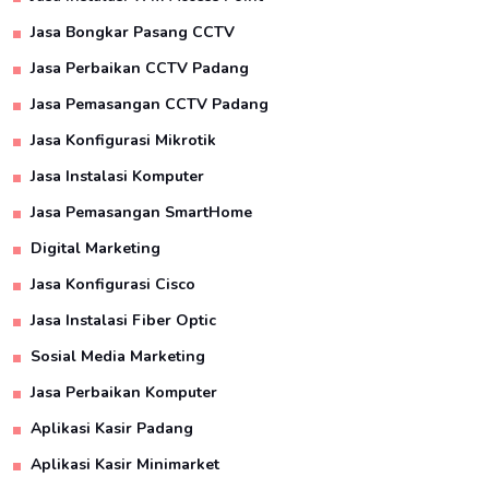
Jasa Bongkar Pasang CCTV
Jasa Perbaikan CCTV Padang
Jasa Pemasangan CCTV Padang
Jasa Konfigurasi Mikrotik
Jasa Instalasi Komputer
Jasa Pemasangan SmartHome
Digital Marketing
Jasa Konfigurasi Cisco
Jasa Instalasi Fiber Optic
Sosial Media Marketing
Jasa Perbaikan Komputer
Aplikasi Kasir Padang
Aplikasi Kasir Minimarket