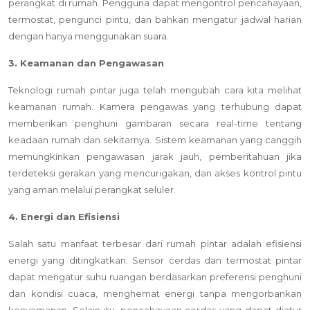
perangkat di rumah. Pengguna dapat mengontrol pencahayaan,
termostat, pengunci pintu, dan bahkan mengatur jadwal harian
dengan hanya menggunakan suara.
3. Keamanan dan Pengawasan
Teknologi rumah pintar juga telah mengubah cara kita melihat
keamanan rumah. Kamera pengawas yang terhubung dapat
memberikan penghuni gambaran secara real-time tentang
keadaan rumah dan sekitarnya. Sistem keamanan yang canggih
memungkinkan pengawasan jarak jauh, pemberitahuan jika
terdeteksi gerakan yang mencurigakan, dan akses kontrol pintu
yang aman melalui perangkat seluler.
4. Energi dan Efisiensi
Salah satu manfaat terbesar dari rumah pintar adalah efisiensi
energi yang ditingkatkan. Sensor cerdas dan termostat pintar
dapat mengatur suhu ruangan berdasarkan preferensi penghuni
dan kondisi cuaca, menghemat energi tanpa mengorbankan