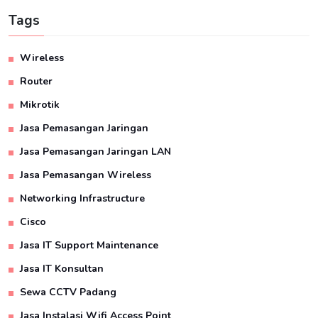
Tags
Wireless
Router
Mikrotik
Jasa Pemasangan Jaringan
Jasa Pemasangan Jaringan LAN
Jasa Pemasangan Wireless
Networking Infrastructure
Cisco
Jasa IT Support Maintenance
Jasa IT Konsultan
Sewa CCTV Padang
Jasa Instalasi Wifi Access Point